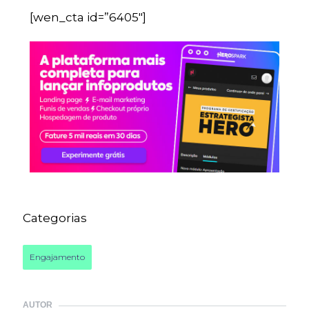
[wen_cta id=”6405″]
Categorias
Engajamento
AUTOR