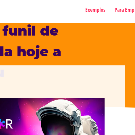
Exemplos
Para Emp
funil de
a hoje a
u