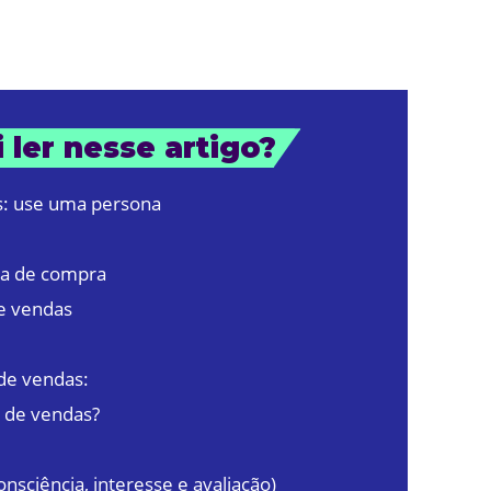
 ler nesse artigo?
s: use uma persona
da de compra
de vendas
 de vendas:
l de vendas?
onsciência, interesse e avaliação)